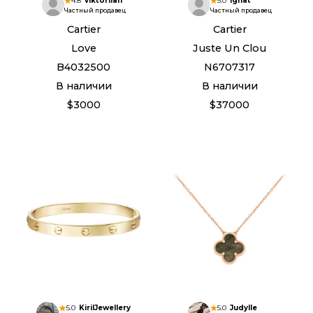
4.8
viktoriian
5.0
ignat
Частный продавец
Частный продавец
Cartier
Cartier
Love
Juste Un Clou
B4032500
N6707317
В наличии
В наличии
$3000
$37000
5.0
KirilJewellery
5.0
Judylle