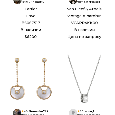
Частный продавец
Частный продавец
Cartier
Van Cleef & Arpels
Love
Vintage Alhambra
B6067517
VCARP4KK00
В наличии
В наличии
$6200
Цена по запросу
4.9
Dominika777
5.0
arina_1
Частный продавец
Частный продавец