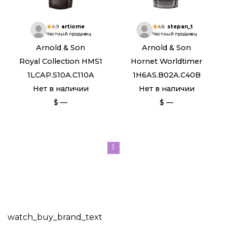
4.9
artiome
4.8
stepan_t
Частный продавец
Частный продавец
Arnold & Son
Arnold & Son
Royal Collection HMS1
Hornet Worldtimer
1LCAP.S10A.C110A
1H6AS.B02A.C40B
Нет в наличии
Нет в наличии
$ —
$ —
1
watch_buy_brand_text